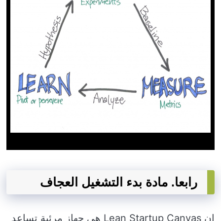
رابعا. مادة بدء التشغيل العجاف
إن Lean Startup Canvas هي جهاز مرئية تساعد