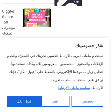
Giggles
Galore
50+
مؤشرات
لطفولة
بهيجة
نقدّر خصوصيتك
أدوات طريقة واحدة الاختراع
نستخدم ملفات تعريف الارتباط لتحسين تجربتك في التصفح، ولتخدم
الرقمي للمستكشف المناقشة
الإعلانات والمحتوى المخصصين المعروضين لك، وكذلك نستخدمها
لتحليل زيارات موقعنا الإلكتروني. بالضغط على "قبول الكل"، فإنك
حزمة شباب
توافق على استخدامنا لملفات تعريف
مسلية
مثالية لوقت
الارتباط.
سياسة ملفات الارتباط
المشاركة
في لكل
تخصيص
رفض
قبول الكل
قسم