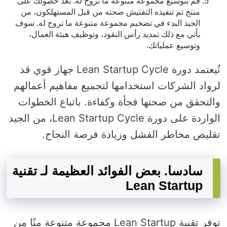
قم بتوسيع مجموعة متنوعة ما تروج له. بعد حصولك على
منتج تم تنفيذه التفتيش صحته من قبل المستهلكون، من
الجيد البدء في تضخيم مجموعة متنوعة ما تروج له. سوف
يأتي مع ذلك تمديد رأس النقود، وتوظيف هيئة العمال،
وتوسيع عملياتك.
تُيعتمد دورة Lean Startup Cycle جهاز قوي قد
لرواد الشركات استخدامها لتجميع مفاهيم أعمالهم
والتحقق من صحتها فجأة وكفاءة. باتباع الخطوات
الواردة على دورة Lean Startup Cycle، من الجيد
تقليص مخاطر الفشل وزيادة فرصة النجاح.
سادسا. بعض الفوائد العظيمة لـ تقنية
Lean Startup
توفر تقنية Lean Startup مجموعة متنوعة منًا من