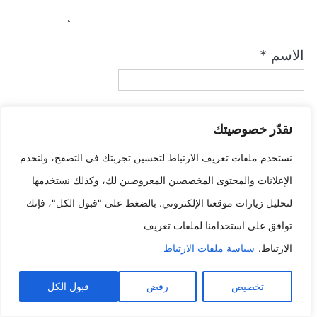
الاسم
*
البريد الإلكتروني
*
نقدّر خصوصيتك
نستخدم ملفات تعريف الارتباط لتحسين تجربتك في التصفح، ولتخدم
احفظ اسمي، بريدي الإلكتروني، والموقع الإلكتروني في هذا المتصفح
الإعلانات والمحتوى المخصصين المعروضين لك، وكذلك نستخدمها
لاستخدامها المرة المقبلة في تعليقي.
لتحليل زيارات موقعنا الإلكتروني. بالضغط على "قبول الكل"، فإنك
توافق على استخدامنا لملفات تعريف
الارتباط.
سياسة ملفات الارتباط
تخصيص
رفض
قبول الكل
أحدث المنشورات