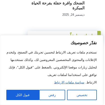
الضحك وافرة حفلة بفرحة الحياة
المبكرة
ديسمبر 24, 2025
اترك تعليقاً
نقدّر خصوصيتك
نستخدم ملفات تعريف الارتباط لتحسين تجربتك في التصفح، ولتخدم
لن يتم نشر عنوان بريدك الإلكتروني.
الحقول الإلزامية مشار إليها بـ
*
الإعلانات والمحتوى المخصصين المعروضين لك، وكذلك نستخدمها
التعليق
*
لتحليل زيارات موقعنا الإلكتروني. بالضغط على "قبول الكل"، فإنك
توافق على استخدامنا لملفات تعريف
الارتباط.
سياسة ملفات الارتباط
تخصيص
رفض
قبول الكل