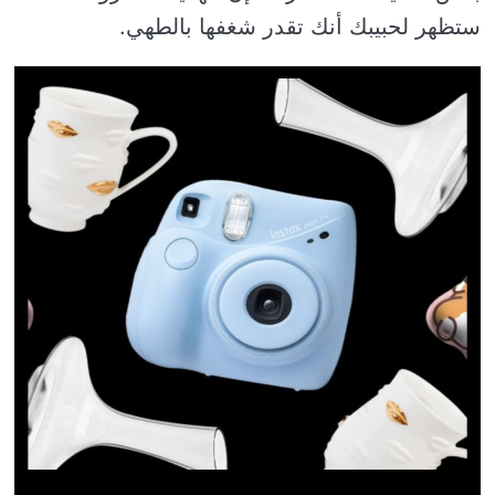
ستظهر لحبيبك أنك تقدر شغفها بالطهي.